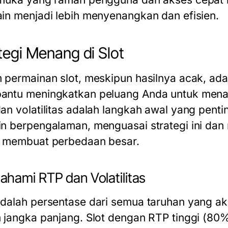
in menjadi lebih menyenangkan dan efisien.
tegi Menang di Slot
 permainan slot, meskipun hasilnya acak, ada
ntu meningkatkan peluang Anda untuk mena
an volatilitas adalah langkah awal yang pent
n berpengalaman, menguasai strategi ini dan
 membuat perbedaan besar.
hami RTP dan Volatilitas
dalah persentase dari semua taruhan yang a
 jangka panjang. Slot dengan RTP tinggi (80