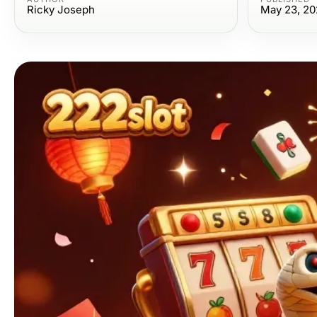
Ricky Joseph
May 23, 20