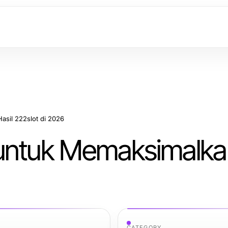
asil 222slot di 2026
untuk Memaksimalkan
CATEGORY