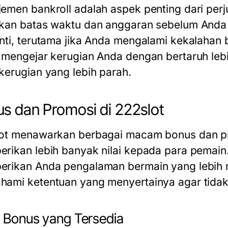
emen bankroll adalah aspek penting dari per
kan batas waktu dan anggaran sebelum Anda 
nti, terutama jika Anda mengalami kekalahan
 mengejar kerugian Anda dengan bertaruh lebih
kerugian yang lebih parah.
s dan Promosi di 222slot
ot menawarkan berbagai macam bonus dan pr
rikan lebih banyak nilai kepada para pemain
rikan Anda pengalaman bermain yang lebih m
ami ketentuan yang menyertainya agar tidak 
s Bonus yang Tersedia