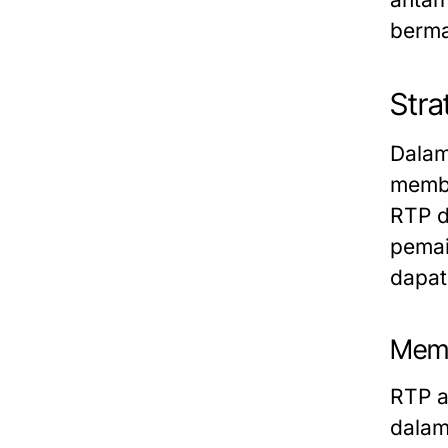
berma
Stra
Dalam
memba
RTP d
pemai
dapat
Mema
RTP a
dalam