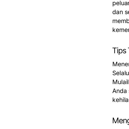
pelua
dan s
membe
kemen
Tips 
Menen
Selal
Mulai
Anda 
kehil
Meng