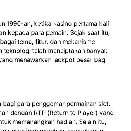
un 1990-an, ketika kasino pertama kali
 kepada para pemain. Sejak saat itu,
bagai tema, fitur, dan mekanisme
am teknologi telah menciptakan banyak
f, yang menawarkan jackpot besar bagi
 bagi para penggemar permainan slot.
nan dengan RTP (Return to Player) yang
ntuk memenangkan hadiah. Selain itu,
 ke permainan membuat pengalaman