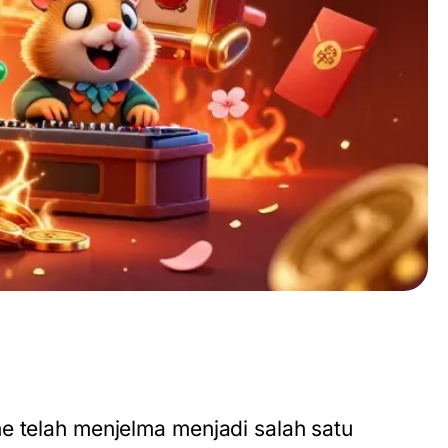
e telah menjelma menjadi salah satu