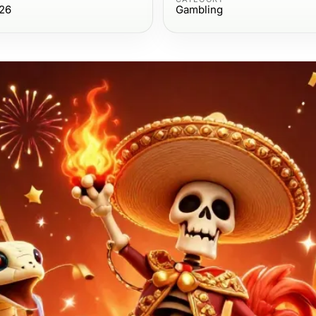
26
Gambling