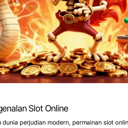
enalan Slot Online
 dunia perjudian modern, permainan slot onlin