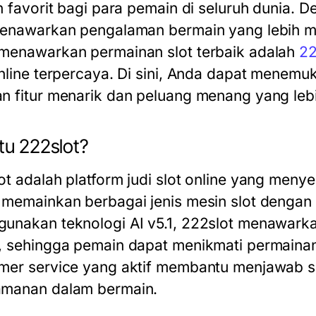
an favorit bagi para pemain di seluruh dunia. D
menawarkan pengalaman bermain yang lebih men
menawarkan permainan slot terbaik adalah
22
online terpercaya. Di sini, Anda dapat menemu
n fitur menarik dan peluang menang yang lebih
tu 222slot?
ot adalah platform judi slot online yang men
 memainkan berbagai jenis mesin slot denga
unakan teknologi AI v5.1, 222slot menawark
, sehingga pemain dapat menikmati permainan 
mer service yang aktif membantu menjawab
manan dalam bermain.